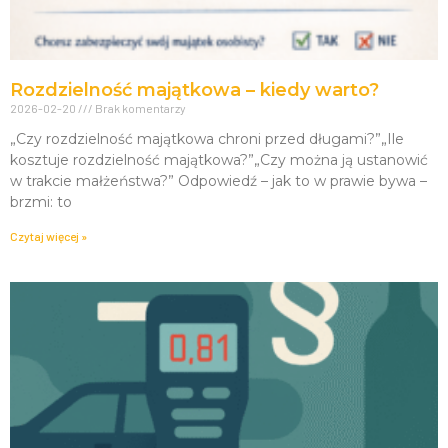
Rozdzielność majątkowa – kiedy warto?
2026-02-20
Brak komentarzy
„Czy rozdzielność majątkowa chroni przed długami?”„Ile
kosztuje rozdzielność majątkowa?”„Czy można ją ustanowić
w trakcie małżeństwa?” Odpowiedź – jak to w prawie bywa –
brzmi: to
Czytaj więcej »